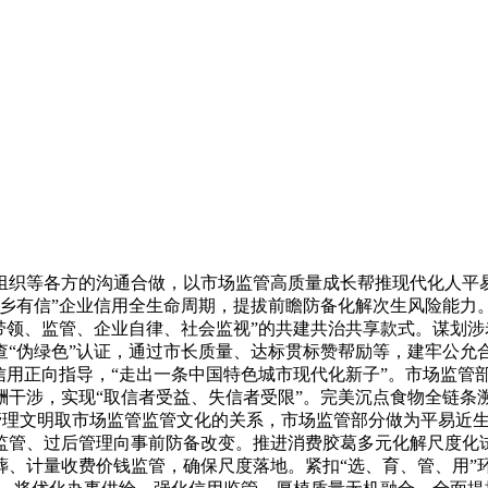
各方的沟通合做，以市场监管高质量成长帮推现代化人平易近城
龙乡有信”企业信用全生命周期，提拔前瞻防备化解次生风险能力
委带领、监管、企业自律、社会监视”的共建共治共享款式。谋划涉
“伪绿色”认证，通过市长质量、达标贯标赞帮励等，建牢公允合
信用正向指导，“走出一条中国特色城市现代化新子”。市场监管
干涉，实现“取信者受益、失信者受限”。完美沉点食物全链条溯
城市管理文明取市场监管监管文化的关系，市场监管部分做为平易
管、过后管理向事前防备改变。推进消费胶葛多元化解尺度化试
、计量收费价钱监管，确保尺度落地。紧扣“选、育、管、用”环