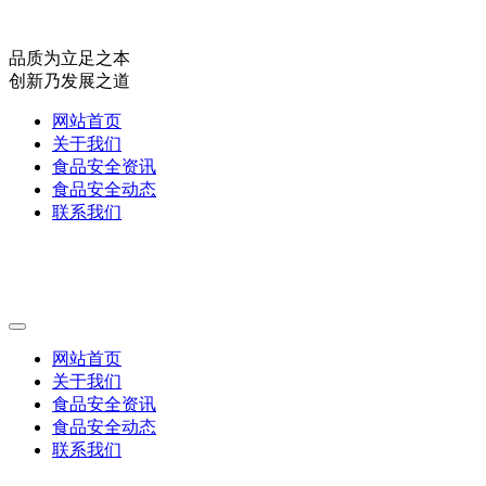
品质为立足之本
创新乃发展之道
网站首页
关于我们
食品安全资讯
食品安全动态
联系我们
网站首页
关于我们
食品安全资讯
食品安全动态
联系我们