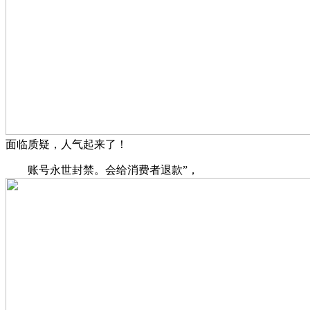
面临质疑，人气起来了！
账号永世封禁。会给消费者退款”，