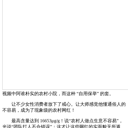
视频中阿谁朴实的农村小院，而这种 “自用保举” 的套。
让不少女性消费者放下了戒心。让大师感觉他懂通俗人的
不容易，成为了现象级的农村网红！
最高含量达到 16653μg/g！说“农村人做点生意不容易”，
光说“团队打人不合错误”；这才让这些网红的实面貌无所遁