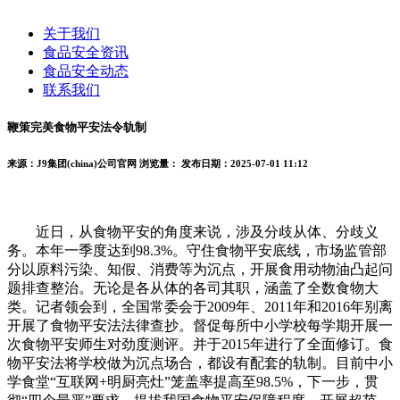
关于我们
食品安全资讯
食品安全动态
联系我们
鞭策完美食物平安法令轨制
来源：J9集团(china)公司官网
浏览量：
发布日期：2025-07-01 11:12
近日，从食物平安的角度来说，涉及分歧从体、分歧义
务。本年一季度达到98.3%。守住食物平安底线，市场监管部
分以原料污染、知假、消费等为沉点，开展食用动物油凸起问
题排查整治。无论是各从体的各司其职，涵盖了全数食物大
类。记者领会到，全国常委会于2009年、2011年和2016年别离
开展了食物平安法法律查抄。督促每所中小学校每学期开展一
次食物平安师生对劲度测评。并于2015年进行了全面修订。食
物平安法将学校做为沉点场合，都设有配套的轨制。目前中小
学食堂“互联网+明厨亮灶”笼盖率提高至98.5%，下一步，贯