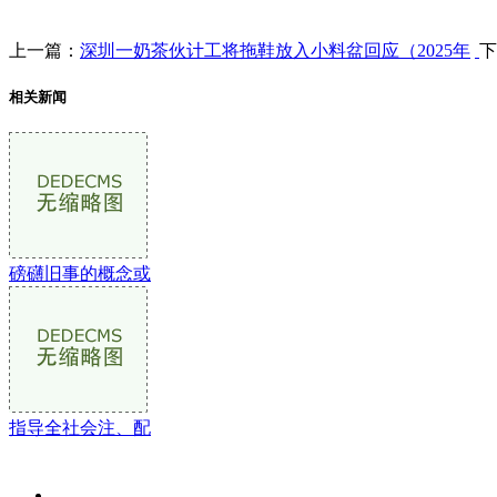
上一篇：
深圳一奶茶伙计工将拖鞋放入小料盆回应（2025年
下
相关新闻
磅礴旧事的概念或
指导全社会注、配
关于我们