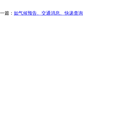
一篇：
如气候预告、交通消息、快递查询