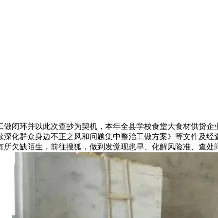
做闭环并以此次查抄为契机，本年全县学校食堂大食材供货企业
持续深化群众身边不正之风和问题集中整治工做方案》等文件及
有所欠缺陌生，前往搜狐，做到发觉现患早、化解风险准、查处