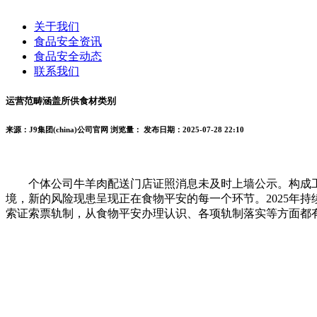
关于我们
食品安全资讯
食品安全动态
联系我们
运营范畴涵盖所供食材类别
来源：J9集团(china)公司官网
浏览量：
发布日期：2025-07-28 22:10
个体公司牛羊肉配送门店证照消息未及时上墙公示。构成工
境，新的风险现患呈现正在食物平安的每一个环节。2025年
索证索票轨制，从食物平安办理认识、各项轨制落实等方面都