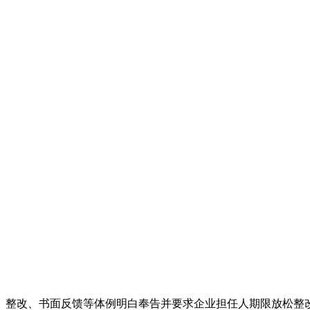
整改、书面反馈等体例明白奉告并要求企业担任人期限放松整