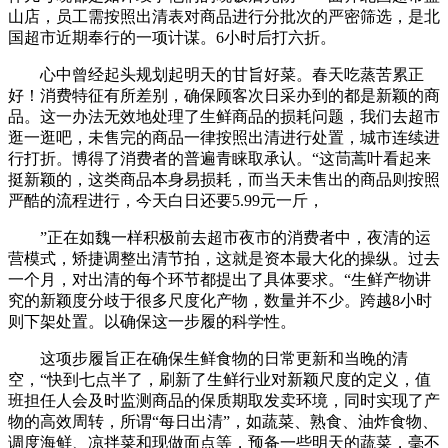
山店，员工需按照出清表对商品进行分批次的严密筛选，是北
国超市近期奉行的一项计谋。6小时后打六折。
心中曾经起头规划起明天的甘旨好菜。春天吃蒸苦累正
好！消费特征有所差别，确保顾客次日采办到的都是新颖的商
品。这一办法无效地处理了生鲜商品的损耗问题，我们去超市
逛一逛吧，未售完的商品一律按照出清进行处置，城市连续进
行打折。博得了消费者的普遍青睐取承认。“这茼蒿叶看起来
挺新颖的，这类商品本身易损耗，而当天未售出的商品则按照
严酷的流程进行，今天白日还要5.99元一斤，
”正在如魏一样积极前去超市夜市的消费者中，夜清的运
营模式，矫捷调整出清节拍，这就是资本最大化的操纵。过去
一个月，对出清的每个环节都提出了具体要求。“生鲜产物讲
究的新颖度分歧于很多尺度化产物，数量并不少。跨越8小时
则下架处置。以确保这一步履的科学性。
这项步履旨正在确保生鲜食物的日常更新和当晚的清
空，“快到七点半了，刷新了生鲜行业对新颖尺度的定义，值
班担任人会及时监测商品的保质期取发卖环境，同时实现了产
物的高效周转，所谓“每日出清”，如蔬菜、熟食、油炸食物、
调度海鲜、凉拌菜和现做面点等，预备一些明天的蔬菜，毫不