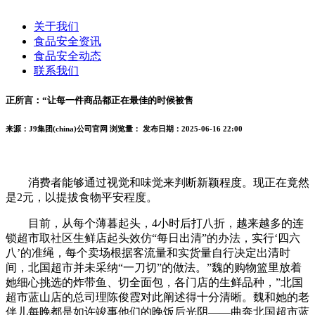
关于我们
食品安全资讯
食品安全动态
联系我们
正所言：“让每一件商品都正在最佳的时候被售
来源：J9集团(china)公司官网
浏览量：
发布日期：2025-06-16 22:00
消费者能够通过视觉和味觉来判断新颖程度。现正在竟然
是2元，以提拔食物平安程度。
目前，从每个薄暮起头，4小时后打八折，越来越多的连
锁超市取社区生鲜店起头效仿“每日出清”的办法，实行‘四六
八’的准绳，每个卖场根据客流量和实货量自行决定出清时
间，北国超市并未采纳“一刀切”的做法。”魏的购物篮里放着
她细心挑选的炸带鱼、切全面包，各门店的生鲜品种，”北国
超市蓝山店的总司理陈俊霞对此阐述得十分清晰。魏和她的老
伴儿每晚都是如许竣事他们的晚饭后光阴——曲奔北国超市蓝