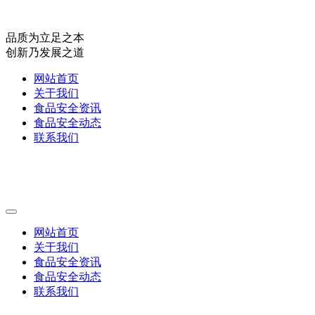
品质为立足之本
创新乃发展之道
网站首页
关于我们
食品安全资讯
食品安全动态
联系我们
网站首页
关于我们
食品安全资讯
食品安全动态
联系我们