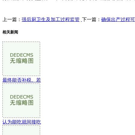
上一篇：
强后厨卫生及加工过程监管
下一篇：
确保出产过程可
相关新闻
最终能否补税、若
认为能吃就间接吃